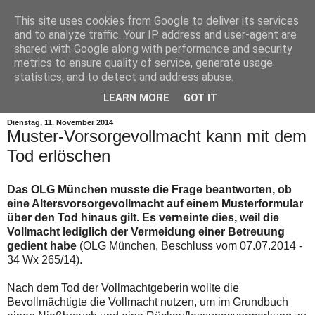
This site uses cookies from Google to deliver its services
and to analyze traffic. Your IP address and user-agent are
shared with Google along with performance and security
metrics to ensure quality of service, generate usage
statistics, and to detect and address abuse.
▼
LEARN MORE
GOT IT
Dienstag, 11. November 2014
Muster-Vorsorgevollmacht kann mit dem
Tod erlöschen
Das OLG München musste die Frage beantworten, ob
eine Altersvorsorgevollmacht auf einem Musterformular
über den Tod hinaus gilt. Es verneinte dies, weil die
Vollmacht lediglich der Vermeidung einer Betreuung
gedient habe
(OLG München, Beschluss vom 07.07.2014 -
34 Wx 265/14).
Nach dem Tod der Vollmachtgeberin wollte die
Bevollmächtigte die Vollmacht nutzen, um im Grundbuch