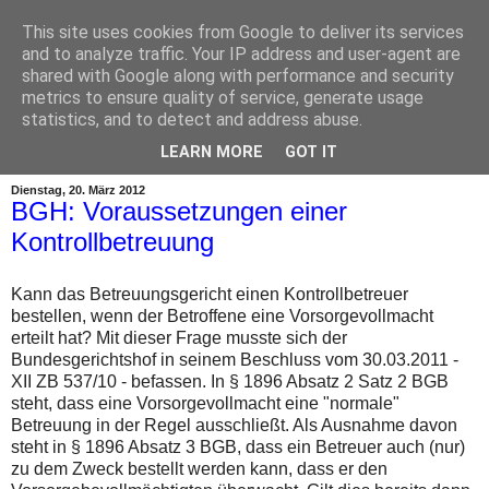
This site uses cookies from Google to deliver its services
and to analyze traffic. Your IP address and user-agent are
shared with Google along with performance and security
metrics to ensure quality of service, generate usage
statistics, and to detect and address abuse.
▼
LEARN MORE
GOT IT
Dienstag, 20. März 2012
BGH: Voraussetzungen einer
Kontrollbetreuung
Kann das Betreuungsgericht einen Kontrollbetreuer
bestellen, wenn der Betroffene eine Vorsorgevollmacht
erteilt hat? Mit dieser Frage musste sich der
Bundesgerichtshof in seinem Beschluss vom 30.03.2011 -
XII ZB 537/10 - befassen. In § 1896 Absatz 2 Satz 2 BGB
steht, dass eine Vorsorgevollmacht eine "normale"
Betreuung in der Regel ausschließt. Als Ausnahme davon
steht in § 1896 Absatz 3 BGB, dass ein Betreuer auch (nur)
zu dem Zweck bestellt werden kann, dass er den