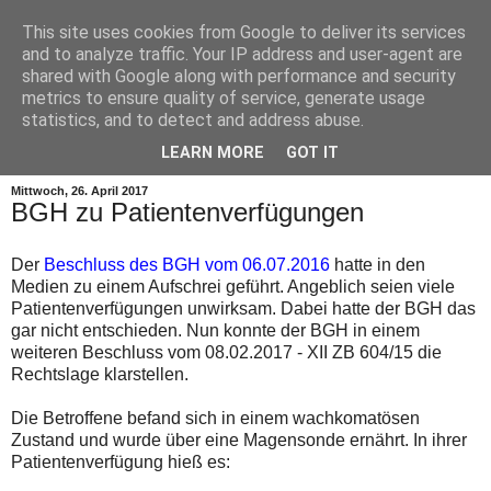
This site uses cookies from Google to deliver its services
and to analyze traffic. Your IP address and user-agent are
shared with Google along with performance and security
metrics to ensure quality of service, generate usage
statistics, and to detect and address abuse.
▼
LEARN MORE
GOT IT
Mittwoch, 26. April 2017
BGH zu Patientenverfügungen
Der
Beschluss des BGH vom 06.07.2016
hatte in den
Medien zu einem Aufschrei geführt. Angeblich seien viele
Patientenverfügungen unwirksam. Dabei hatte der BGH das
gar nicht entschieden. Nun konnte der BGH in einem
weiteren Beschluss vom 08.02.2017 - XII ZB 604/15 die
Rechtslage klarstellen.
Die Betroffene befand sich in einem wachkomatösen
Zustand und wurde über eine Magensonde ernährt. In ihrer
Patientenverfügung hieß es: