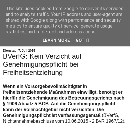
This site uses cookies from Google to deliver its services
and to analyze traffic. Your IP address and user-agent are
shared with Google along with performance and security
metrics to ensure quality of service, generate usage
statistics, and to detect and address abuse.
▼
LEARN MORE
GOT IT
Dienstag, 7. Juli 2015
BVerfG: Kein Verzicht auf
Genehmigungspflicht bei
Freiheitsentziehung
Wenn ein Vorsorgebevollmächtigter in
freiheitsentziehende Maßnahmen einwilligt, benötigt er
hierfür die Genehmigung des Betreuungsgerichts nach
§ 1906 Absatz 5 BGB. Auf die Genehmigungspflicht
kann der Vollmachtgeber nicht verzichten. Die
Genehmigungspflicht ist verfassungsgemäß
(BVerfG,
Nichtannahmebeschluss vom 10.06.2015 - 2 BvR 1967/12).