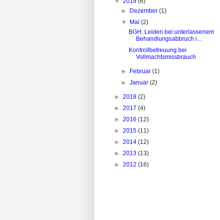
▼
2019
(6)
►
Dezember
(1)
▼
Mai
(2)
BGH: Leiden bei unterlassenem
Behandlungsabbruch i...
Kontrollbetreuung bei
Vollmachtsmissbrauch
►
Februar
(1)
►
Januar
(2)
►
2018
(2)
►
2017
(4)
►
2016
(12)
►
2015
(11)
►
2014
(12)
►
2013
(13)
►
2012
(16)