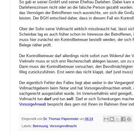
So gab er seiner GmbH und seiner Ehefrau Darlehen. Dabei kam e
Darlehenszinsen nicht oder an die falsche Person gezahlt wurden. W
das Vermögen der Betroffenen noch ausreichte, um sich die Gro
leisten. Der BGH entschied daher, dass in diesem Fall ein Kontrollb
Ober der Sohn seine Vollmacht wirklich missbraucht hat, lässt sic
Scheinbar lag es auch früher schon im Interesse der Betroffenen,
muss hier zunächst ein Kontrollbetreuer bestellt werden, der sich
Belege näher prüft.
Der Kontrollbetreuer darf allerdings nicht sofort zum Widerruf der
Vielmehr muss er sich erst Rechenschaft ablegen lassen, um zu s
Dann muss der Kontrollbetreuer versuchen, den Bevollmächtigten 
Weg zurückzuführen. Erst wenn das nicht klappt, darf (und muss) 
Der eigentlich Fehler des Falles liegt aber weiter in der Vergangen
Vollmachtgeberin beim Notar und hat Vorsorgevollmachten erteilt,
sachgerecht ausgestaltet wurde. Im Innenverhältnis wird geregelt,
Vollmacht tun
darf
und tun
soll
. Darf er sich Schenkungen mache
VorsorgeAnwalt
bespricht dies gern mit Ihnen im Rahmen Ihrer ind
Eingestellt von
Dr. Thomas Papenmeier
um
06:14
Labels:
Betreuung
,
Vorsorgevollmacht