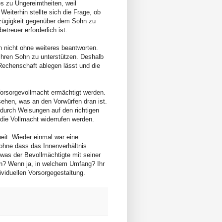
s zu Ungereimtheiten, weil
eiterhin stellte sich die Frage, ob
ßzügigkeit gegenüber dem Sohn zu
etreuer erforderlich ist.
h nicht ohne weiteres beantworten.
 ihren Sohn zu unterstützen. Deshalb
 Rechenschaft ablegen lässt und die
 Vorsorgevollmacht ermächtigt werden.
ehen, was an den Vorwürfen dran ist.
durch Weisungen auf den richtigen
die Vollmacht widerrufen werden.
heit. Wieder einmal war eine
 ohne dass das Innenverhältnis
 was der Bevollmächtigte mit seiner
n? Wenn ja, in welchem Umfang? Ihr
ividuellen Vorsorgegestaltung.