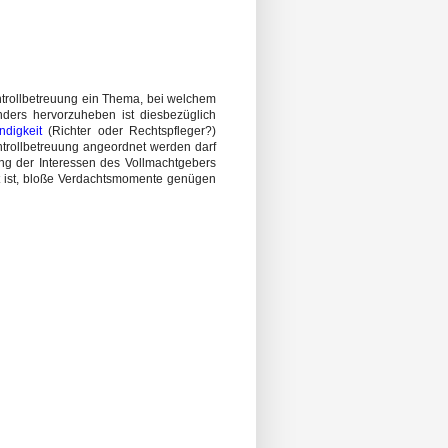
ontrollbetreuung ein Thema, bei welchem
nders hervorzuheben ist diesbezüglich
ndigkeit
(Richter oder Rechtspfleger?)
ntrollbetreuung angeordnet werden darf
rung der Interessen des Vollmachtgebers
t ist, bloße Verdachtsmomente genügen