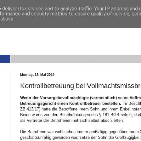
deliver its services and to analyze traffic. Your IP address and
formance and security metrics to ensure quality of service, ge
 abuse.
Montag, 13. Mai 2019
Kontrollbetreuung bei Vollmachtsmissb
Wenn der Vorsorgebevollmächtigte (vermeintlich) seine Voll
Betreuungsgericht einen Kontrollbetreuer bestellen.
Im Beschl
ZB 413/17) hatte die Betroffene ihrem Sohn und ihrem Enkel notari
Beide waren von den Beschränkungen des § 181 BGB befreit, durf
als Vertreter der Betroffenen mit sich selbst abschließen.
Die Betroffene war wohl schon immer großzügig gegenüber ihrem
geschäftsunfähig geworden war, setze der Sohn die Großzügigkeit 