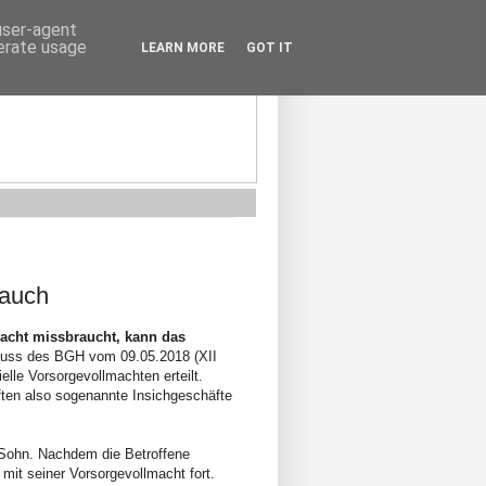
 user-agent
nerate usage
LEARN MORE
GOT IT
rauch
macht missbraucht, kann das
uss des BGH vom 09.05.2018 (XII
elle Vorsorgevollmachten erteilt.
ten also sogenannte Insichgeschäfte
 Sohn. Nachdem die Betroffene
mit seiner Vorsorgevollmacht fort.